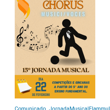
Comunicado_JornadaMusicalFlammul