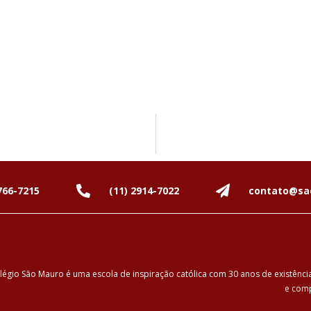
766-7215
(11) 2914-7022
contato@sa
légio São Mauro é uma escola de inspiração católica com 30 anos de existênc
e comp