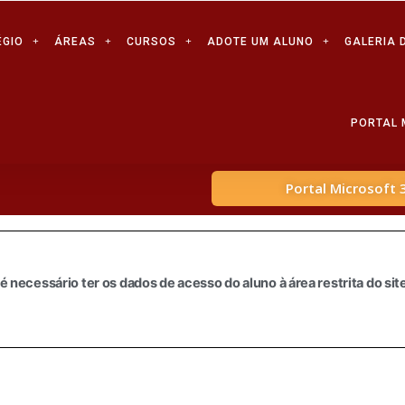
ÉGIO
ÁREAS
CURSOS
ADOTE UM ALUNO
GALERIA 
PORTAL 
Portal Microsoft 
é necessário ter os dados de acesso do aluno à área restrita do si