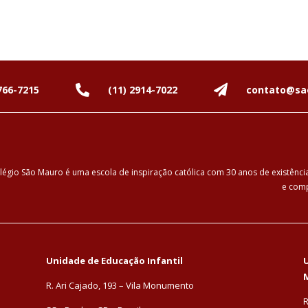
766-7215
(11) 2914-7022
contato@sa
légio São Mauro é uma escola de inspiração católica com 30 anos de existênc
e comp
Unidade de Educação Infantil
U
R. Ari Cajado, 193 – Vila Monumento
R