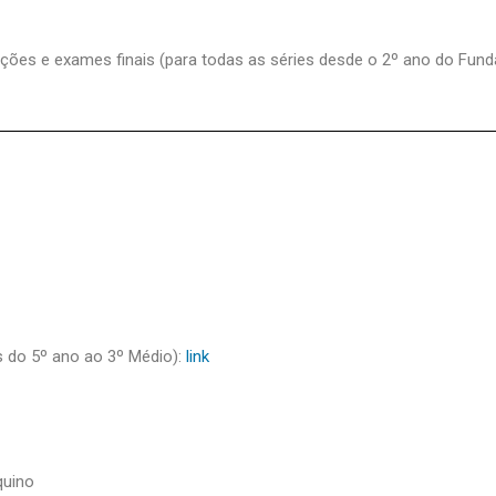
ações e exames finais (para todas as séries desde o 2º ano do Fund
s do 5º ano ao 3º Médio):
link
quino