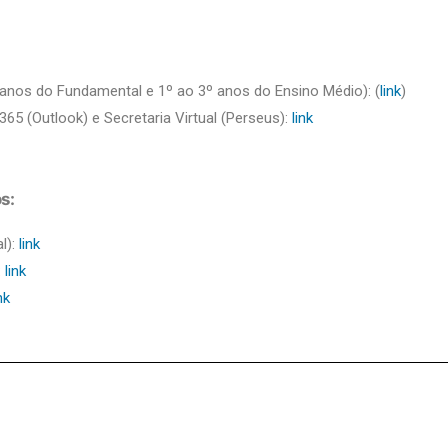
º anos do Fundamental e 1º ao 3º anos do Ensino Médio): (
link
)
65 (Outlook) e Secretaria Virtual (Perseus):
link
s:
l):
link
:
link
nk