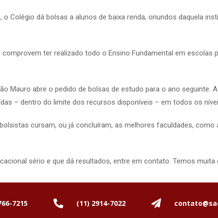
Colégio dá bolsas a alunos de baixa renda, oriundos daquela insti
e comprovem ter realizado todo o Ensino Fundamental em escolas p
 São Mauro abre o pedido de bolsas de estudo para o ano seguinte.
das – dentro do limite dos recursos disponíveis – em todos os níve
olsistas cursam, ou já concluíram, as melhores faculdades, como a
acional sério e que dá resultados, entre em contato. Temos muita 
766-7215
(11) 2914-7022
contato@sa