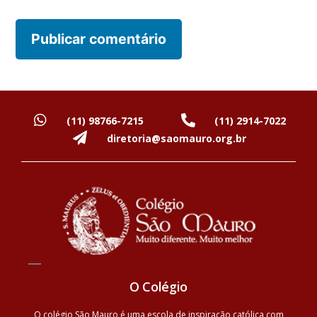
(11) 98766-7215
(11) 2914-7022
diretoria@saomauro.org.br
O Colégio
O colégio São Mauro é uma escola de inspiração católica com